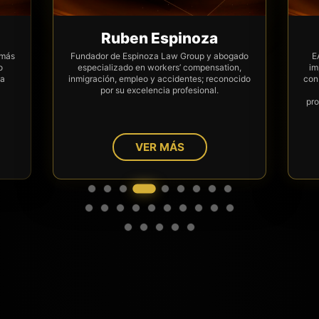
Ruben Espinoza
 más
Fundador de Espinoza Law Group y abogado
E
o
especializado en workers’ compensation,
im
ha
inmigración, empleo y accidentes; reconocido
con
por su excelencia profesional.
pro
VER MÁS