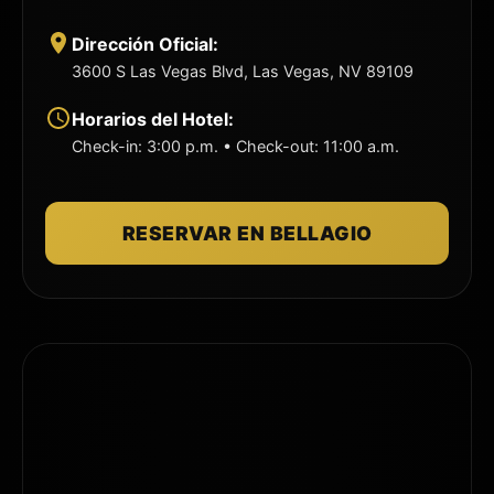
Attorney
Dirección Oficial:
3600 S Las Vegas Blvd, Las Vegas, NV 89109
David Pérez, EA
Horarios del Hotel:
Check-in: 3:00 p.m. • Check-out: 11:00 a.m.
Jesús Abikarram, EA
RESERVAR EN BELLAGIO
Rafael Quezada, EA
Sergio Jimenez, Esq. Tax LLM, CFP.
Nadia Rodríguez, CPA