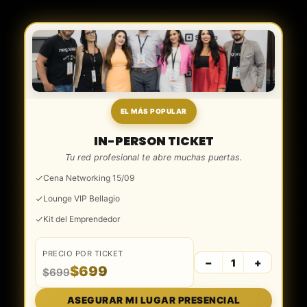
EL MÁS POPULAR
IN-PERSON TICKET
Tu red profesional te abre muchas puertas.
Cena Networking 15/09
Lounge VIP Bellagio
Kit del Emprendedor
PRECIO POR TICKET
−
+
$
699
$
699
ASEGURAR MI LUGAR PRESENCIAL