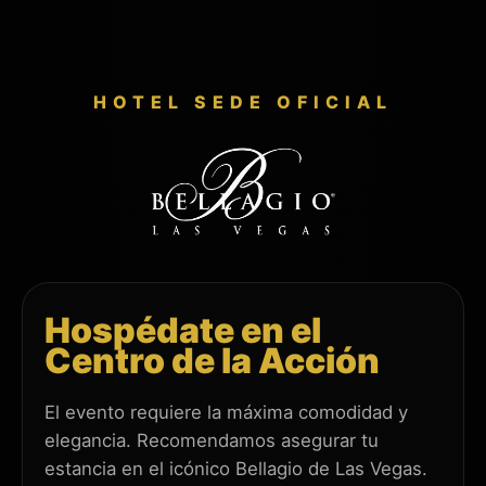
HOTEL SEDE OFICIAL
Jesús Gutiérrez, EA
Will DeJesus, CPA & Jesus
Hospédate en el
Abikarram, EA
Lucius C. Davis III & Franchise Tax
Centro de la Acción
Board
El evento requiere la máxima comodidad y
elegancia. Recomendamos asegurar tu
estancia en el icónico Bellagio de Las Vegas.
Ruben Espinoza, Immigration