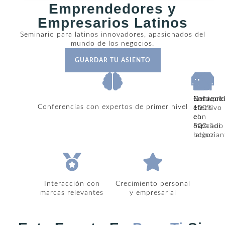
Emprendedores y
Empresarios Latinos
Seminario para latinos innovadores, apasionados del
mundo de los negocios.
GUARDAR TU ASIENTO
Conteni
Enfoque
Network
Conferencias con expertos de primer nivel
100%
en
efectivo
en
el
con
español
mercado
500
latino
negozian
Interacción con
Crecimiento personal
marcas relevantes
y empresarial