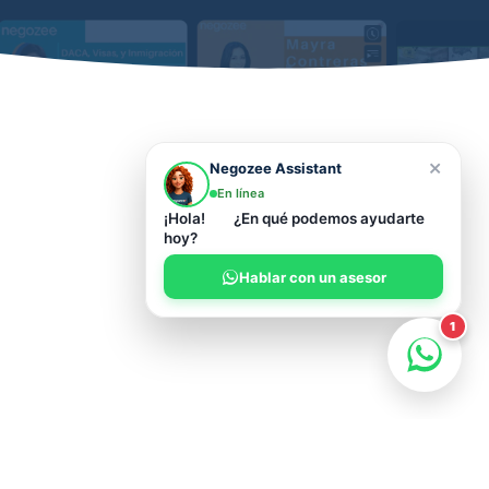
×
Negozee Assistant
En línea
¡Hola!
¿En qué podemos ayudarte
hoy?
Hablar con un asesor
1