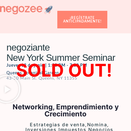
¡REGÍSTRATE
ANTICIPADAMENTE!
negoziante
New York Summer Seminar
SOLD OUT!
Jueves 13 de junio | 1:00 PM - 7:00 PM
Queens Botanical Garden
43-50 Main St. Queens, NY 11355
Networking, Emprendimiento y
Crecimiento
Estrategias de venta,
Nomina,
Inversiones,
Impuestos,
Negocios