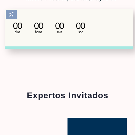
00
00
00
00
días
horas
min
sec
Expertos Invitados