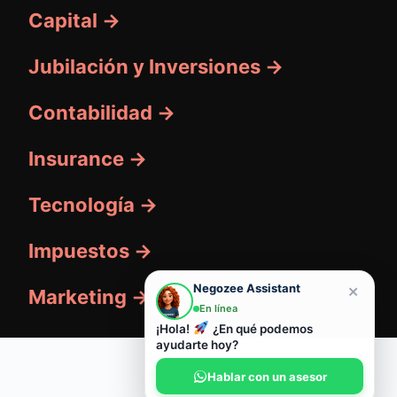
Capital →
Jubilación y Inversiones →
Contabilidad →
Insurance →
Tecnología →
Impuestos →
×
Negozee Assistant
Marketing →
En línea
¡Hola!
¿En qué podemos
ayudarte hoy?
© 2026 Negozee
Hablar con un asesor