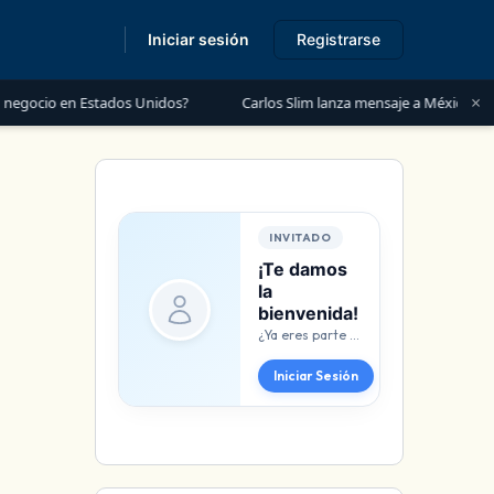
Iniciar sesión
Registrarse
s
×
ocio en Estados Unidos?
Carlos Slim lanza mensaje a México: “Es mom
INVITADO
¡Te damos
la
bienvenida!
¿Ya eres parte de negozee? Conéctate de inmediato.
Iniciar Sesión