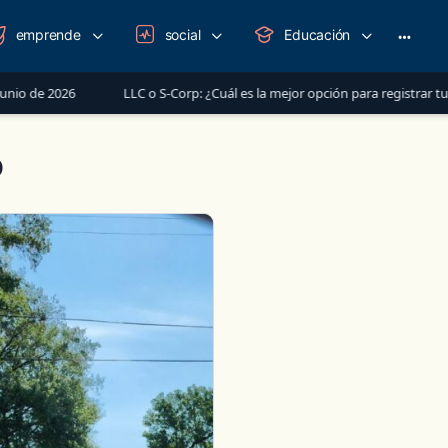
emprende
social
Educación
More
option
de 2026
LLC o S-Corp: ¿Cuál es la mejor opción para registrar tu neg
o