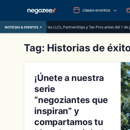
clases-eventos
: lo que deben saber las LLCs, Partnerships y Tax Pros antes del 1 de junio 
NOTICIAS & EVENTOS ↗
Tag:
Historias de éxit
¡Únete a nuestra
serie
“negoziantes que
inspiran” y
compartamos tu