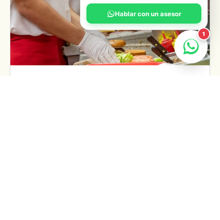
Hablar con un asesor
1
¡GRAN ANUNCIO: WELCOME FONDA!
negozee Proudly Announces Strategic Partnership
with Fonda We are thrilled to announce a strategic
partnership between negozee and Fonda, a cutting-
edge technology platform…
Julieth Munera
0
October 24, 2024