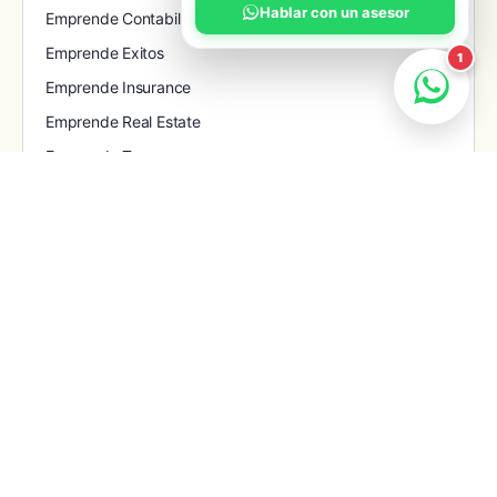
Hablar con un asesor
Emprende Contabilidad & Bookkeeping
Emprende Exitos
1
Emprende Insurance
Emprende Real Estate
Emprende Tax
Emprende Tech
Gobierno y Leyes
Historias de Éxito
Inmigración
Inversiones y Retiros
Legal
Liderazgo
Marketing
Mujeres emprendiendo MESL