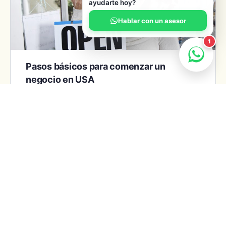
ayudarte hoy?
Hablar con un asesor
1
Pasos básicos para comenzar un
negocio en USA
Comprender y cumplir las obligaciones fiscales es vital
para el éxito de todas las empresas, especialmente de
una nueva. Es por esto que el sitio…
Tony Martinez
0
July 19, 2024