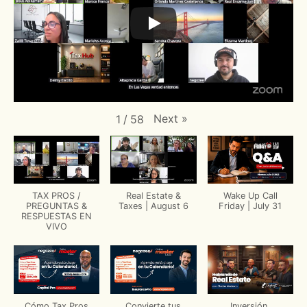
Next
»
1
/
58
TAX PROS /
Real Estate &
Wake Up Call
PREGUNTAS &
Taxes | August 6
Friday | July 31
RESPUESTAS EN
VIVO
Cómo Tax Pros
Convierte tus
Inversión,