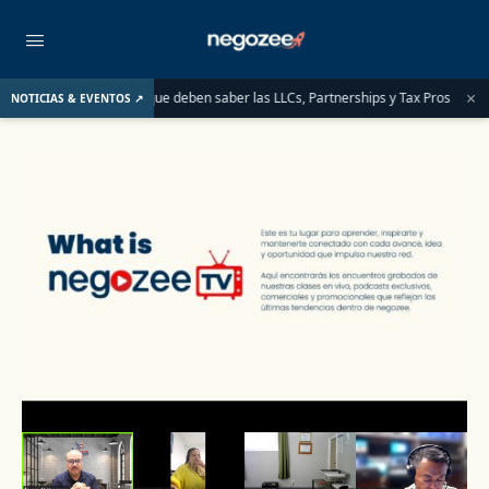
×
del IRS para ITINs: lo que deben saber las LLCs, Partnerships y Tax Pros antes de
NOTICIAS & EVENTOS ↗