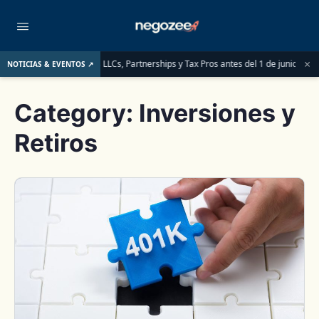
×
ben saber las LLCs, Partnerships y Tax Pros antes del 1 de junio de 2026
LLC 
NOTICIAS & EVENTOS ↗
Category:
Inversiones y
Retiros