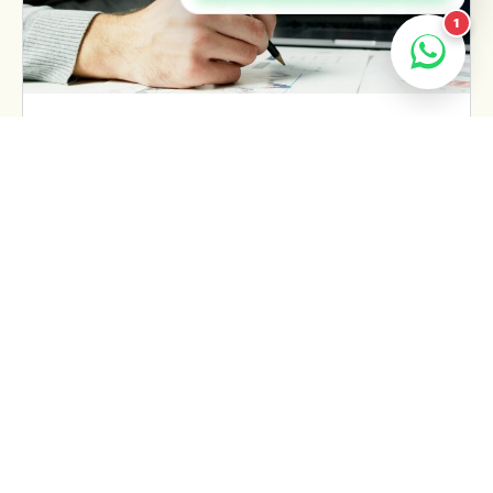
1
Las Mejores Maneras de Invertir tu
Dinero: Estrategias para Hacer Crecer
tus Ahorros
Invertir dinero es una excelente manera de hacer que
tus ahorros trabajen para ti y crezcan con el tiempo.
Sin embargo, con tantas opciones disponibles,…
Maria Chavez
1
May 2, 2024