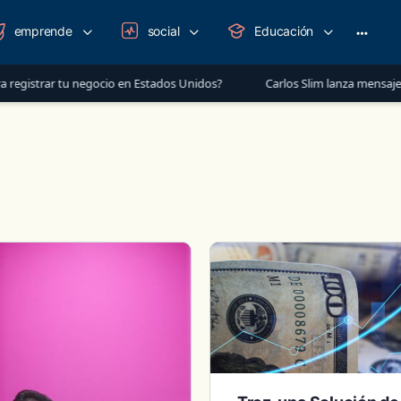
emprende
social
Educación
More
option
r tu negocio en Estados Unidos?
Carlos Slim lanza mensaje a México: