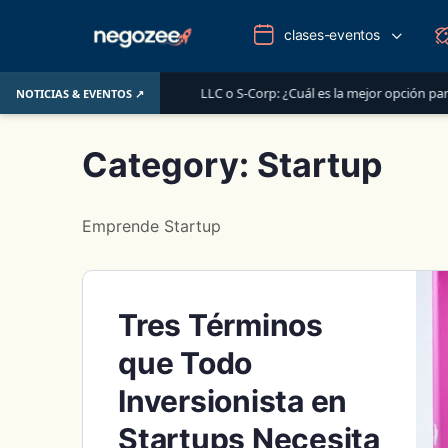
clases-eventos
de junio de 2026
LLC o S-Corp: ¿Cuál es la mejor opción para registra
NOTICIAS & EVENTOS ↗
Category:
Startup
Emprende Startup
Tres Términos
que Todo
Inversionista en
Startups Necesita