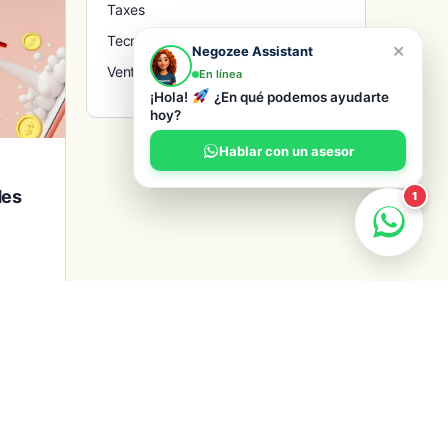
Taxes
Tecnología
×
Negozee Assistant
Ventas
En línea
¡Hola!
¿En qué podemos ayudarte
hoy?
Hablar con un asesor
des
1
 que
 de
.
r
1