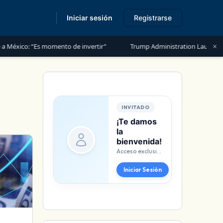
Iniciar sesión
Registrarse
s
×
 “Es momento de invertir”
Trump Administration Launches “Trump Ac
INVITADO
¡Te damos
la
bienvenida!
Acceso exclusivo para miembros. ¡Identifícate aquí!
Iniciar Sesión