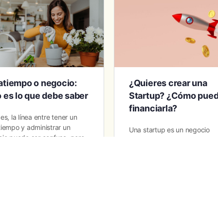
atiempo o negocio:
¿Quieres crear una
 es lo que debe saber
Startup? ¿Cómo pue
financiarla?
es, la línea entre tener un
iempo y administrar un
Una startup es un negocio
io puede ser confusa, pero
emergente o nueva empresa
portante conocer la
busca desarrollar un modelo
encia porque los
negocio escalable y repetible
tiempos y…
Estas compañías suelen esta
vinculadas a…
Julieth Munera
CJ .
December 22,
0