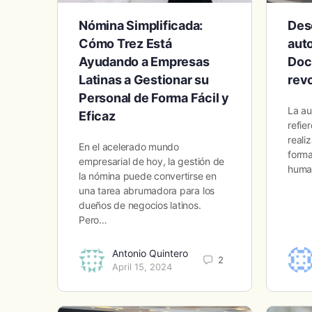
Nómina Simplificada:
Des
Cómo Trez Está
aut
Ayudando a Empresas
Doc
Latinas a Gestionar su
rev
Personal de Forma Fácil y
La au
Eficaz
refie
reali
En el acelerado mundo
forma
empresarial de hoy, la gestión de
human
la nómina puede convertirse en
una tarea abrumadora para los
dueños de negocios latinos.
Pero…
Antonio Quintero
2
April 15, 2024