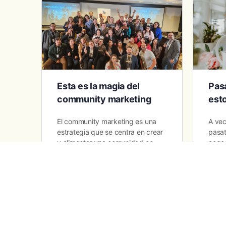
Esta es la magia del
Pas
community marketing
esto
El community marketing es una
A vec
estrategia que se centra en crear
pasat
y alimentar una comunidad en
negoc
torno a una marca, producto o
es im
servicio. El objetivo…
difer
pasa
Julieth Munera
0