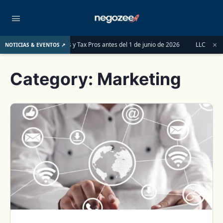
×
 LLCs, Partnerships y Tax Pros antes del 1 de junio de 2026
LLC o S-Corp: ¿C
NOTICIAS & EVENTOS ↗
Category:
Marketing