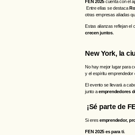
FEN 2025
 cuenta con el a
 Entre ellas se destaca 
Ro
otras empresas aliadas que
Estas alianzas reflejan e
crecen juntos
.
New York, la ci
No hay mejor lugar para ce
y el espíritu emprendedor
El evento se llevará a cabo
junto a 
emprendedores de
 ¡Sé parte de F
Si eres 
emprendedor, prof
FEN 2
025 es para ti
.