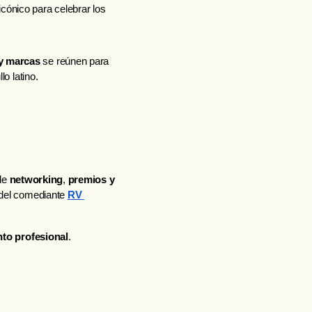
icónico para celebrar los
y marcas
 se reúnen para 
lo latino.
de 
networking
, 
premios y 
 del comediante
RV 
nto profesional
.