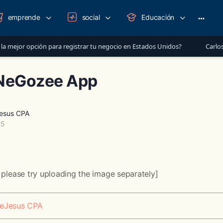
emprende
social
Educación
More
option
ejor opción para registrar tu negocio en Estados Unidos?
Carlos Slim
 NeGozee App
Jesus CPA
25
 please try uploading the image separately]
DeJesus CPA