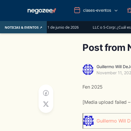
clases-eventos
 y Tax Pros antes del 1 de junio de 2026
LLC o S-Corp: ¿Cuál es la m
NOTICIAS & EVENTOS ↗
Post from
Guillermo Will De
November 11, 20
Fen 2025
[Media upload failed –
Guillermo Will 