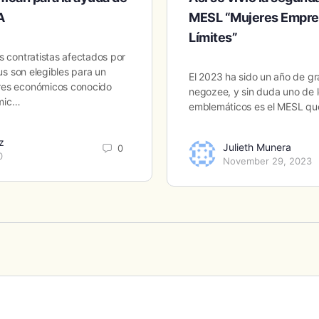
A
MESL “Mujeres Empre
Límites”
s contratistas afectados por
rus son elegibles para un
El 2023 ha sido un año de g
res económicos conocido
negozee, y sin duda uno de 
omic…
emblemáticos es el MESL qu
z
Julieth Munera
0
0
November 29, 2023