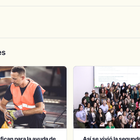
es
ifican para la ayuda de
Así se vivió la segund