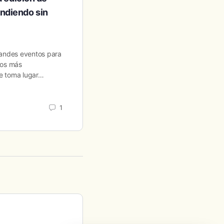
ndiendo sin
Más de 200 emprendedores latinos s
para hablar de tecnología, capital, fi
impuestos. El evento se realizó en el
randes eventos para
de…
los más
e toma lugar…
Antonio Quintero
January 2, 2025
1