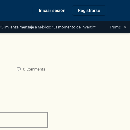
Iniciar sesión
Registrarse
s
×
 lanza mensaje a México: “Es momento de invertir”
Trump Administra
0
Comments