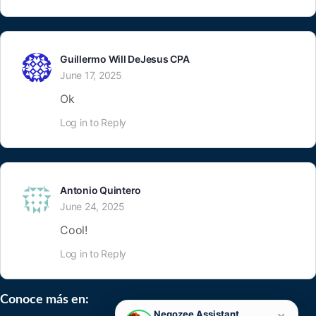
Guillermo Will DeJesus CPA
June 17, 2025
Ok
Log in to Reply
Antonio Quintero
June 24, 2025
Cool!
Log in to Reply
Conoce más en:
×
Negozee Assistant