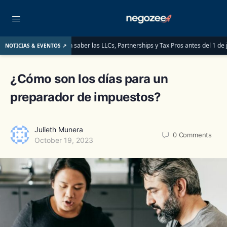
ITINs: lo que deben saber las LLCs, Partnerships y Tax Pros antes del 1 de junio 
NOTICIAS & EVENTOS ↗
¿Cómo son los días para un
preparador de impuestos?
Julieth Munera
0
Comments
October 19, 2023