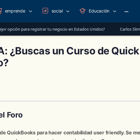
emprende
social
Educación
More
option
para registrar tu negocio en Estados Unidos?
Carlos Slim lanza mensa
: ¿Buscas un Curso de Quic
o?
l Foro
de QuickBooks para hacer contabilidad user friendly. Se me