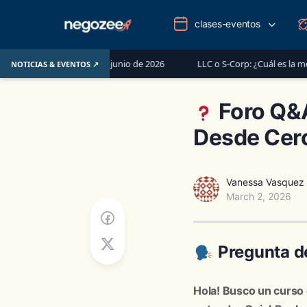
clases-eventos
antes del 1 de junio de 2026
LLC o S-Corp: ¿Cuál es la mejor opción 
NOTICIAS & EVENTOS ↗
Foro Q&A
Desde Cer
Vanessa Vasquez
March 2, 2026
Pregunta de
Hola! Busco un curso 