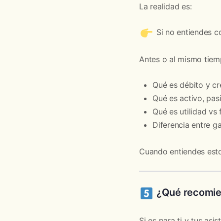
La realidad es:
Si no entiendes c
Antes o al mismo tiem
Qué es débito y cr
Qué es activo, pasi
Qué es utilidad vs 
Diferencia entre g
Cuando entiendes esto
¿Qué recomien
Si es para ti y tus asis