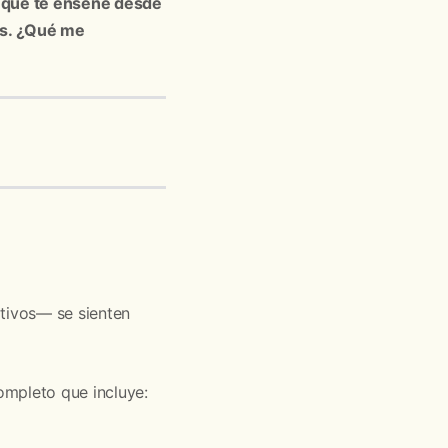
o que te enseñe desde
es. ¿Qué me
tivos— se sienten
ompleto que incluye: