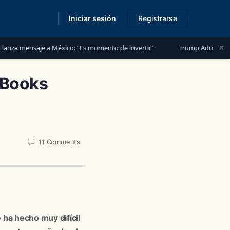
Iniciar sesión
Registrarse
s
×
je a México: “Es momento de invertir”
Trump Administration Launch
kBooks
11
Comments
 ha hecho muy difícil