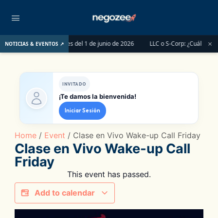
×
y Tax Pros antes del 1 de junio de 2026
LLC o S-Corp: ¿Cuál es la mejor opci
NOTICIAS & EVENTOS ↗
INVITADO
¡Te damos la bienvenida!
Iniciar Sesión
Home
/
Event
/ Clase en Vivo Wake-up Call Friday
Clase en Vivo Wake-up Call
Friday
This event has passed.
Add to calendar