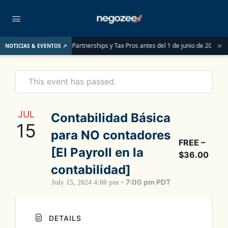
×
deben saber las LLCs, Partnerships y Tax Pros antes del 1 de junio de 2026
L
NOTICIAS & EVENTOS ↗
This event has passed.
JUL
Contabilidad Básica
15
para NO contadores
FREE –
[El Payroll en la
$36.00
contabilidad]
-
7:00 pm
PDT
July 15, 2024 4:00 pm
DETAILS