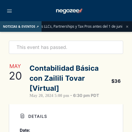
×
lo que deben saber las LLCs, Partnerships y Tax Pros antes del 1 de junio de 2026
NOTICIAS & EVENTOS ↗
This event has passed.
MAY
Contabilidad Básica
20
con Zailili Tovar
$36
[Virtual]
-
6:30 pm
PDT
May 20, 2024 5:00 pm
DETAILS
Date: