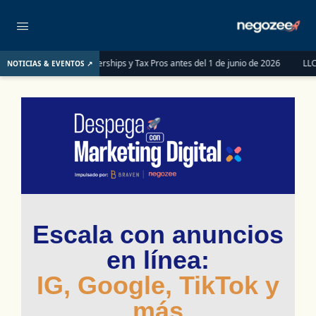
er las LLCs, Partnerships y Tax Pros antes del 1 de junio de 2026
LLC o S-Co
NOTICIAS & EVENTOS ↗
Escala con anuncios
en línea:
IG, Google, TikTok y
más