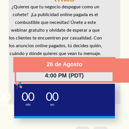
¿Quieres que tu negocio despegue como un
cohete? ¡La publicidad online pagada es el
combustible que necesitas! Únete a este
webinar gratuito y olvídate de esperar a que
los clientes te encuentren por casualidad. Con
los anuncios online pagados, tú decides quién,
cuándo y dónde quieres que vean tu mensaje.
26 de Agosto
4:00 PM (PDT)
00
00
00
horas
min
sec