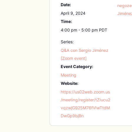
Date:
negoze
April 9, 2024
Jiméne
Time:
4:00 pm - 5:00 pm
PDT
Series:
Q&A con Sergio Jiménez
[Zoom event]
Event Category:
Meeting
Website:
https://us02web.zoom.us
/meeting/register/tZIucu2
vqzwjG925M76fVIwTtdM
DwGp9bjBn