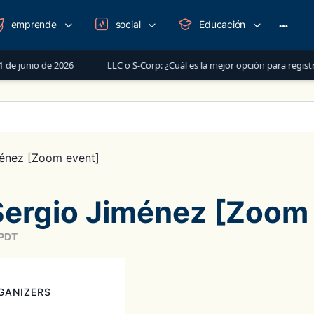
emprende
social
Educación
More
option
de 2026
LLC o S-Corp: ¿Cuál es la mejor opción para registrar tu nego
énez [Zoom event]
ergio Jiménez [Zoom 
PDT
GANIZERS