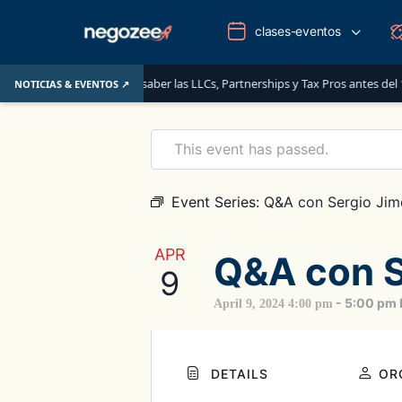
clases-eventos
: lo que deben saber las LLCs, Partnerships y Tax Pros antes del 1 de junio 
NOTICIAS & EVENTOS ↗
This event has passed.
Event Series:
Q&A con Sergio Jim
APR
Q&A con S
9
-
5:00 pm
April 9, 2024 4:00 pm
DETAILS
OR