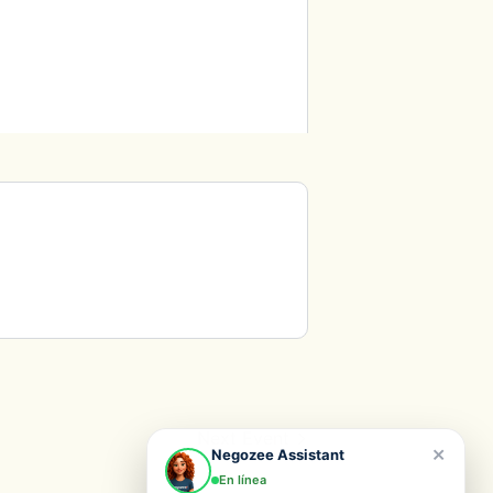
Next Event
×
Negozee Assistant
En línea