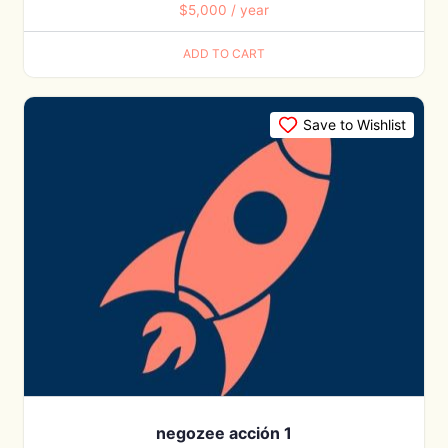
$
5,000
/ year
ADD TO CART
Save to Wishlist
negozee acción 1