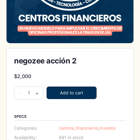
negozee acción 2
$
2,000
negozee
-
+
Add to cart
acción
2
quantity
SPECS
Categories:
centros_financieros
,
Investor
Availability:
991 in stock