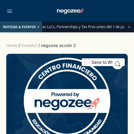
×
que deben saber las LLCs, Partnerships y Tax Pros antes del 1 de junio de 2026
NOTICIAS & EVENTOS ↗
Home
/
Investor
/ negozee acción 2
Save to Wishlist