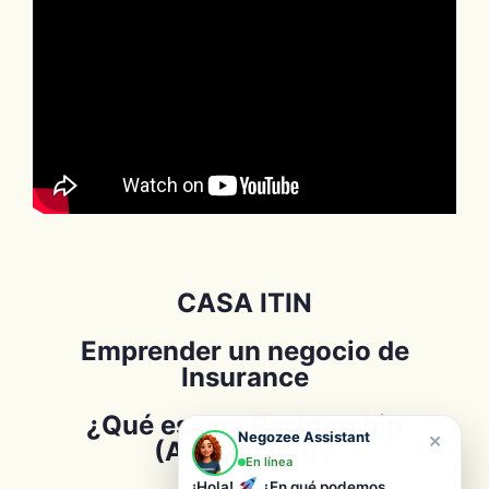
CASA ITIN
Emprender un negocio de
Insurance
¿Qué es una Partnership
×
Negozee Assistant
(Asociación)?
En línea
¡Hola!
¿En qué podemos