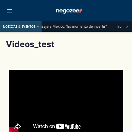
×
Carlos Slim lanza mensaje a México: “Es momento de invertir”
Trump Admi
NOTICIAS & EVENTOS ↗
Videos_test