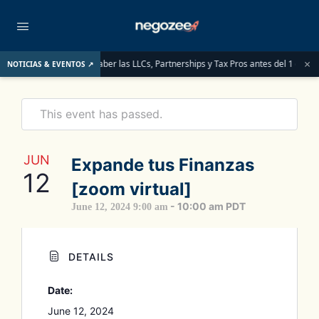
×
 ITINs: lo que deben saber las LLCs, Partnerships y Tax Pros antes del 1 de junio
NOTICIAS & EVENTOS ↗
This event has passed.
JUN
Expande tus Finanzas
12
[zoom virtual]
-
10:00 am
PDT
June 12, 2024 9:00 am
DETAILS
Date:
June 12, 2024