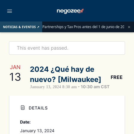
×
deben saber las LLCs, Partnerships y Tax Pros antes del 1 de junio de 2026
L
NOTICIAS & EVENTOS ↗
This event has passed.
JAN
2024 ¿Qué hay de
13
FREE
nuevo? [Milwaukee]
-
10:30 am
CST
January 13, 2024 8:30 am
DETAILS
Date:
January 13, 2024