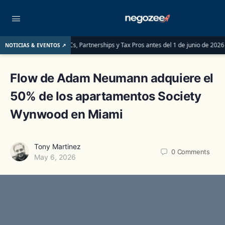
eben saber las LLCs, Partnerships y Tax Pros antes del 1 de junio de 2026
LL
NOTICIAS & EVENTOS ↗
Flow de Adam Neumann adquiere el
50% de los apartamentos Society
Wynwood en Miami
Tony Martinez
0
Comments
May 6, 2026