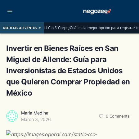
 2026
LLC o S-Corp: ¿Cuál es la mejor opción para registrar tu negocio en Es
NOTICIAS & EVENTOS ↗
Invertir en Bienes Raíces en San
Miguel de Allende: Guía para
Inversionistas de Estados Unidos
que Quieren Comprar Propiedad en
México
Maria Medina
9
Comments
March 3, 2026