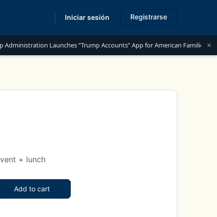
Registrarse
Iniciar sesión
s
×
ministration Launches “Trump Accounts” App for American Families
vent + lunch
Add to cart