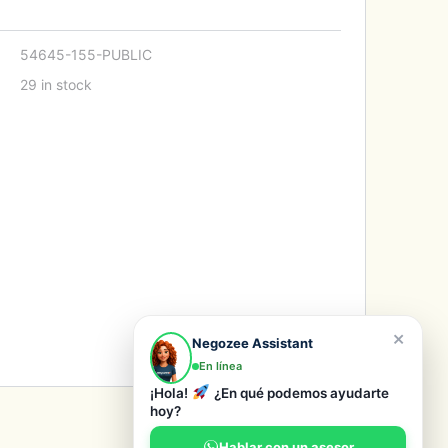
54645-155-PUBLIC
29 in stock
×
Negozee Assistant
En línea
¡Hola!
¿En qué podemos ayudarte
hoy?
Hablar con un asesor