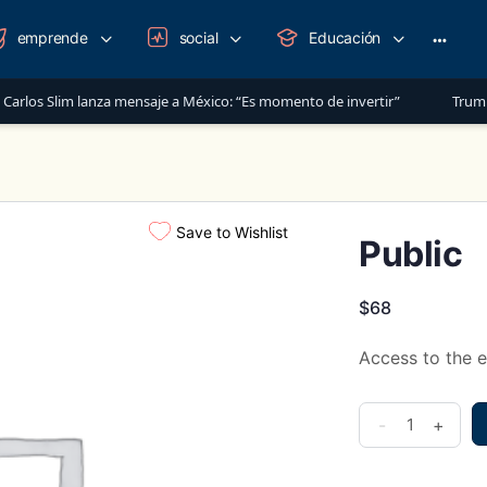
emprende
social
Educación
More
option
rlos Slim lanza mensaje a México: “Es momento de invertir”
Trump Ad
Save to Wishlist
Public
$
68
Access to the e
Public
-
+
quantity