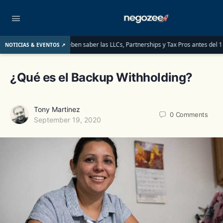
a ITINs: lo que deben saber las LLCs, Partnerships y Tax Pros antes del 1 de juni
NOTICIAS & EVENTOS ↗
¿Qué es el Backup Withholding?
Tony Martinez
0
Comments
September 19, 2020