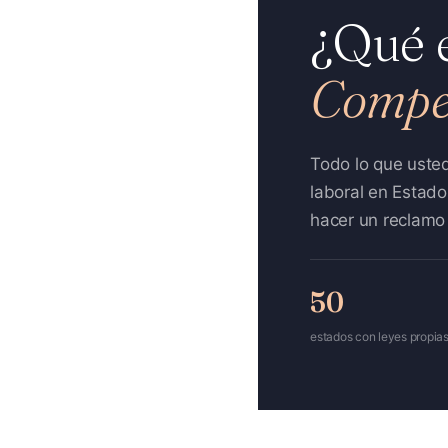
¿Qué 
Compe
Todo lo que uste
laboral en Estad
hacer un reclamo s
50
estados con leyes propia