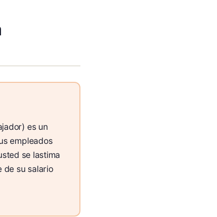
a
jador) es un
sus empleados
usted se lastima
 de su salario