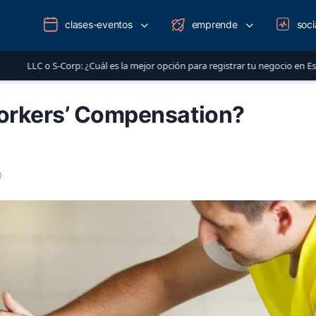
clases-eventos
emprende
soci
 ¿Cuál es la mejor opción para registrar tu negocio en Estados Unidos?
orkers’ Compensation?
0