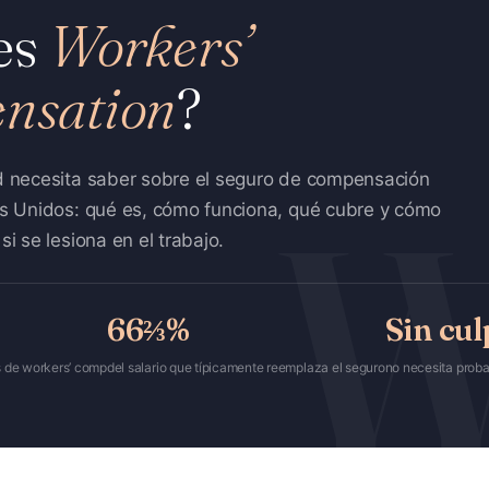
es
Workers’
nsation
?
d necesita saber sobre el seguro de compensación
os Unidos: qué es, cómo funciona, qué cubre y cómo
i se lesiona en el trabajo.
66⅔%
Sin cul
s de workers’ comp
del salario que típicamente reemplaza el seguro
no necesita proba