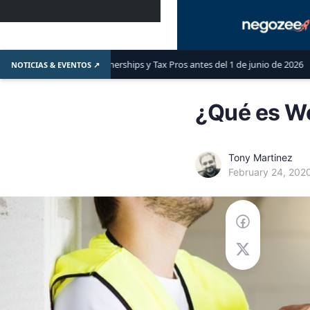
s, Partnerships y Tax Pros antes del 1 de junio de 2026
LLC o S-Corp:
NOTICIAS & EVENTOS ↗
¿Qué es W
Tony Martinez
February 24, 202