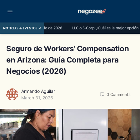
tes del 1 de junio de 2026
LLC o S-Corp: ¿Cuál es la mejor opción para regi
NOTICIAS & EVENTOS ↗
Seguro de Workers’ Compensation
en Arizona: Guía Completa para
Negocios (2026)
Armando Aguilar
0
Comments
March 31, 2026