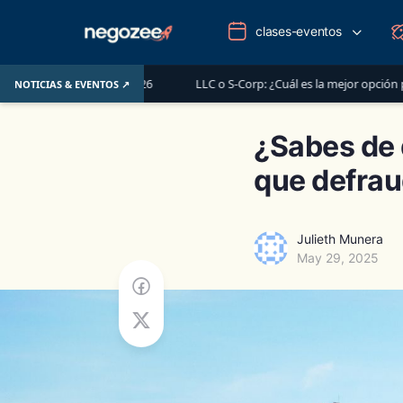
clases-eventos
unio de 2026
LLC o S-Corp: ¿Cuál es la mejor opción para registrar t
NOTICIAS & EVENTOS ↗
¿Sabes de 
que defrau
Julieth Munera
May 29, 2025