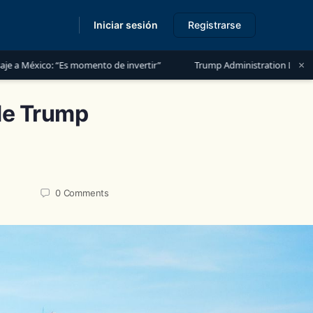
Iniciar sesión
Registrarse
s
×
s momento de invertir”
Trump Administration Launches “Trump Accou
 de Trump
0
Comments