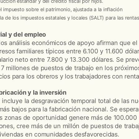
cción estándar y del crédito fiscal por hijos.
 impuesto sobre el patrimonio, ajustada a la inflación
 de los impuestos estatales y locales (SALT) para las renta
ial y del empleo
los análisis económicos de apoyo afirman que el
esos familiares típicos entre 6.100 y 11.600 dóla
alario neto entre 7.800 y 13.300 dólares. Se pre
7 millones de puestos de trabajo en los próximo
ios para los obreros y los trabajadores con rent
bricación y la inversión
 incluye la desgravación temporal total de las nu
más bajos para la fabricación nacional. Se esper
las zonas de oportunidad genere más de 100.000 
iones, cree más de un millón de puestos de trabaj
viviendas en comunidades desfavorecidas.