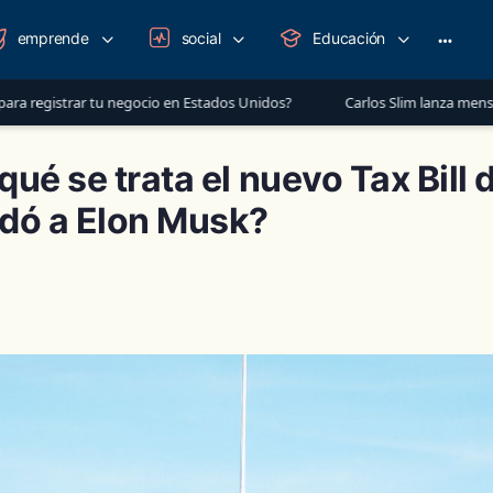
emprende
social
Educación
More
option
u negocio en Estados Unidos?
Carlos Slim lanza mensaje a México: “E
qué se trata el nuevo Tax Bill
dó a Elon Musk?