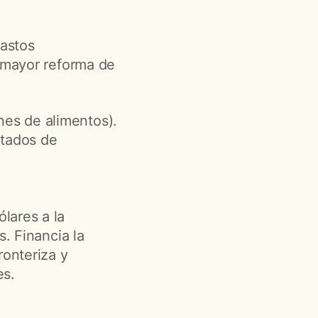
gastos
a mayor reforma de
nes de alimentos).
ntados de
lares a la
s. Financia la
ronteriza y
es.