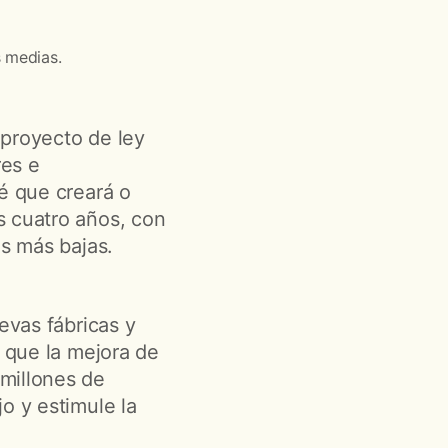
s medias.
 proyecto de ley
res e
vé que creará o
s cuatro años, con
as más bajas.
evas fábricas y
a que la mejora de
millones de
o y estimule la