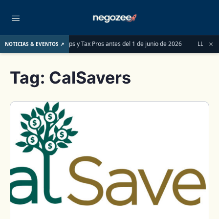
×
er las LLCs, Partnerships y Tax Pros antes del 1 de junio de 2026
LLC o S-Co
NOTICIAS & EVENTOS ↗
Tag:
CalSavers