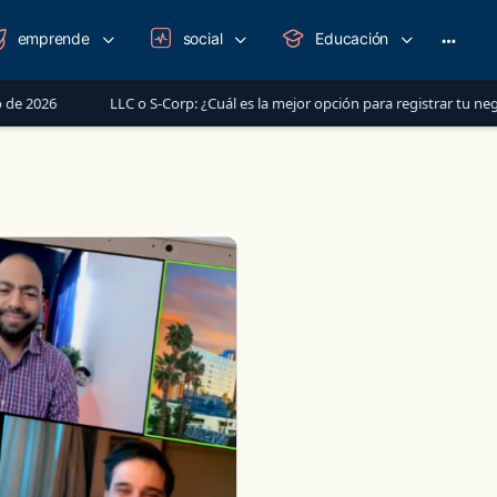
emprende
social
Educación
More
option
26
LLC o S-Corp: ¿Cuál es la mejor opción para registrar tu negocio 