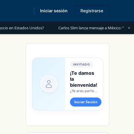
Iniciar sesión
Registrarse
s
×
en Estados Unidos?
Carlos Slim lanza mensaje a México: “Es momento 
INVITADO
¡Te damos
la
bienvenida!
¿Ya eres parte de negozee? Conéctate de inmediato.
Iniciar Sesión