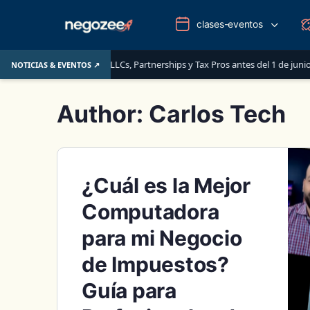
clases-eventos
 que deben saber las LLCs, Partnerships y Tax Pros antes del 1 de junio de 20
NOTICIAS & EVENTOS ↗
Author:
Carlos Tech
¿Cuál es la Mejor
Computadora
para mi Negocio
de Impuestos?
Guía para