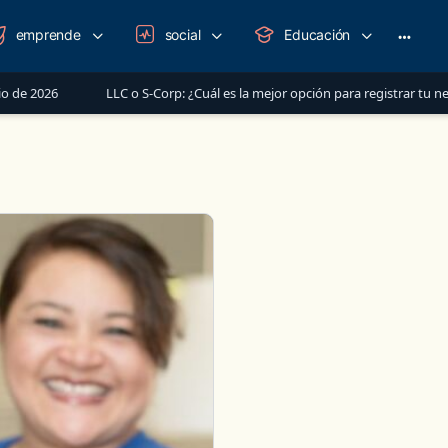
emprende
social
Educación
More
option
026
LLC o S-Corp: ¿Cuál es la mejor opción para registrar tu negocio