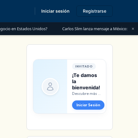
Iniciar sesión
Registrarse
s
×
 en Estados Unidos?
Carlos Slim lanza mensaje a México: “Es momento
INVITADO
¡Te damos
la
bienvenida!
Descubre más beneficios al iniciar sesión.
Iniciar Sesión