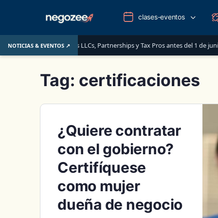
clases-eventos
o que deben saber las LLCs, Partnerships y Tax Pros antes del 1 de junio de 2
NOTICIAS & EVENTOS ↗
Tag:
certificaciones
¿Quiere contratar
con el gobierno?
Certifíquese
como mujer
dueña de negocio