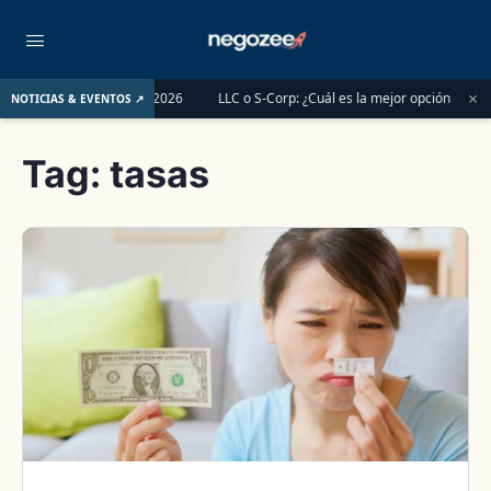
×
ntes del 1 de junio de 2026
LLC o S-Corp: ¿Cuál es la mejor opción para regi
NOTICIAS & EVENTOS ↗
Tag:
tasas